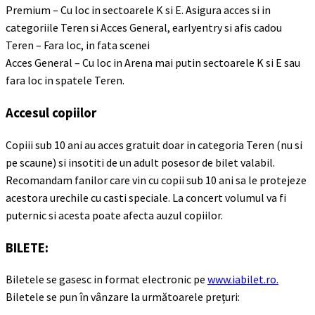
Premium – Cu loc in sectoarele K si E. Asigura acces si in
categoriile Teren si Acces General, earlyentry si afis cadou
Teren – Fara loc, in fata scenei
Acces General – Cu loc in Arena mai putin sectoarele K si E sau
fara loc in spatele Teren.
Accesul copiilor
Copiii sub 10 ani au acces gratuit doar in categoria Teren (nu si
pe scaune) si insotiti de un adult posesor de bilet valabil.
Recomandam fanilor care vin cu copii sub 10 ani sa le protejeze
acestora urechile cu casti speciale. La concert volumul va fi
puternic si acesta poate afecta auzul copiilor.
BILETE:
Biletele se gasesc in format electronic pe
www.iabilet.ro
.
Biletele se pun în vânzare la următoarele prețuri: