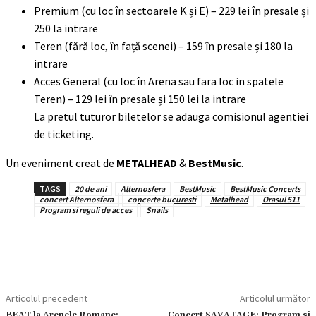
Premium (cu loc în sectoarele K și E) – 229 lei în presale și
250 la intrare
Teren (fără loc, în față scenei) – 159 în presale și 180 la
intrare
Acces General (cu loc în Arena sau fara loc in spatele
Teren) – 129 lei în presale și 150 lei la intrare
La pretul tuturor biletelor se adauga comisionul agentiei
de ticketing.
Un eveniment creat de
METALHEAD
&
BestMusic
.
TAGS
20 de ani
Alternosfera
BestMusic
BestMusic Concerts
concert Alternosfera
concerte bucuresti
Metalhead
Orasul 511
Program si reguli de acces
Snails
Articolul precedent
Articolul următor
BEAT la Arenele Romane:
Concert SAVATAGE: Program si