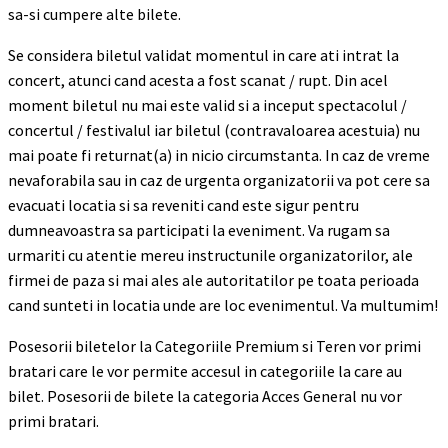
sa-si cumpere alte bilete.
Se considera biletul validat momentul in care ati intrat la
concert, atunci cand acesta a fost scanat / rupt. Din acel
moment biletul nu mai este valid si a inceput spectacolul /
concertul / festivalul iar biletul (contravaloarea acestuia) nu
mai poate fi returnat(a) in nicio circumstanta. In caz de vreme
nevaforabila sau in caz de urgenta organizatorii va pot cere sa
evacuati locatia si sa reveniti cand este sigur pentru
dumneavoastra sa participati la eveniment. Va rugam sa
urmariti cu atentie mereu instructunile organizatorilor, ale
firmei de paza si mai ales ale autoritatilor pe toata perioada
cand sunteti in locatia unde are loc evenimentul. Va multumim!
Posesorii biletelor la Categoriile Premium si Teren vor primi
bratari care le vor permite accesul in categoriile la care au
bilet. Posesorii de bilete la categoria Acces General nu vor
primi bratari.