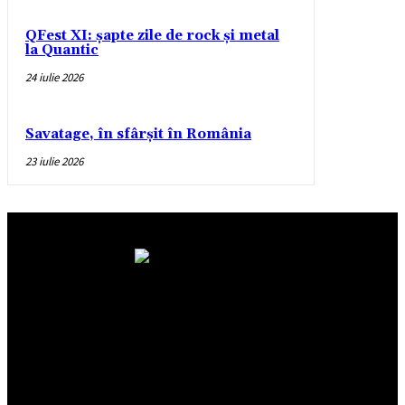
QFest XI: șapte zile de rock și metal
la Quantic
24 iulie 2026
Savatage, în sfârșit în România
23 iulie 2026