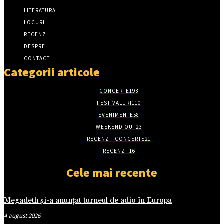
LITERATURA
LOCURI
RECENZII
DESPRE
CONTACT
Categorii articole
CONCERTE
193
FESTIVALURI
110
EVENIMENTE
58
WEEKEND OUT
23
RECENZII CONCERTE
21
RECENZII
16
Cele mai recente
Megadeth și-a anunțat turneul de adio în Europa
4 august 2026