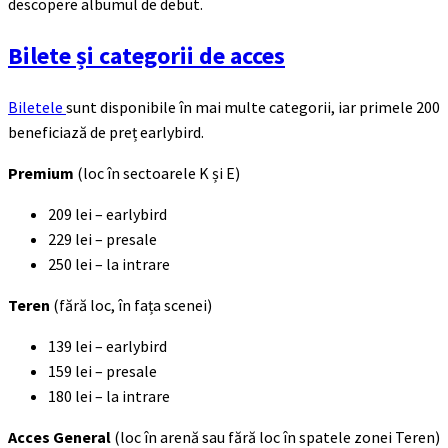
descopere albumul de debut.
Bilete și categorii de acces
Biletele
sunt disponibile în mai multe categorii, iar primele 200
beneficiază de preț earlybird.
Premium
(loc în sectoarele K și E)
209 lei – earlybird
229 lei – presale
250 lei – la intrare
Teren
(fără loc, în fața scenei)
139 lei – earlybird
159 lei – presale
180 lei – la intrare
Acces General
(loc în arenă sau fără loc în spatele zonei Teren)