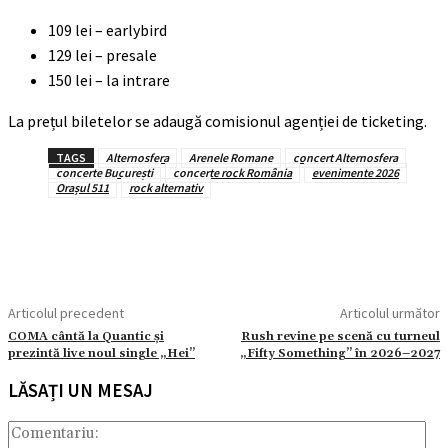
109 lei – earlybird
129 lei – presale
150 lei – la intrare
La prețul biletelor se adaugă comisionul agenției de ticketing.
TAGS
Alternosfera
Arenele Romane
concert Alternosfera
concerte București
concerte rock România
evenimente 2026
Orașul 511
rock alternativ
Articolul precedent
Articolul următor
COMA cântă la Quantic și
Rush revine pe scenă cu turneul
prezintă live noul single „Hei”
„Fifty Something” în 2026–2027
LĂSAȚI UN MESAJ
Com