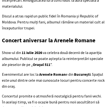
interpretări. Ambiguitatea lui a contribuit la aura specială a
materialului.
Discul a atras rapid un public fidel în Romania și Republic of
Moldova. Pentru mulți fani, albumul rămâne un material cult al
începuturilor trupei.
Concert aniversar la Arenele Romane
Show-ul din
11 iulie 2026
va celebra două decenii de la apariția
albumului. Publicul se poate aștepta la reinterpretări speciale
ale pieselor de pe „
Orașul 511
”.
Evenimentul are loc la
Arenele Roman
e din
București
. Spațiul
este unul dintre cele mai cunoscute locuri pentru concerte rock
din oraș.
Concertul promite o atmosferă nostalgică pentru fanii vechi.
În același timp, va fi o ocazie bună pentru noii ascultători să