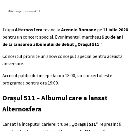
Alternosfera - orasul 511
Trupa
Alternosfera
revine la
Arenele Romane
pe
11 iulie
2026
pentru un concert special. Evenimentul marchează
20 de ani
de la lansarea albumului de debut
„Orașul 511”
.
Concertul promite un show conceput special pentru această
aniversare.
Accesul publicului începe la ora 18:00, iar concertul este
programat pentru ora 19:00.
Orașul 511
– Albumul care a lansat
Alternosfera
Lansat la începutul carierei trupei,
„Orașul 511”
reprezintă