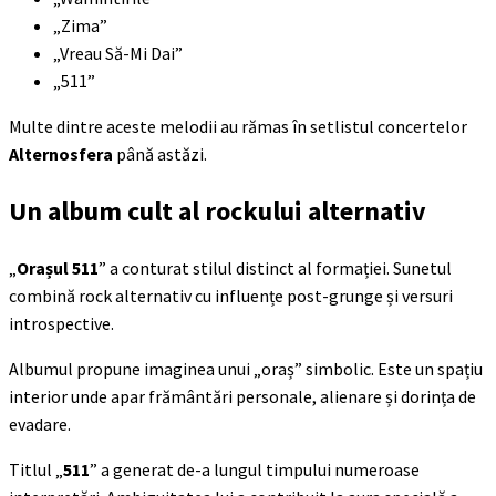
„Zima”
„Vreau Să-Mi Dai”
„511”
Multe dintre aceste melodii au rămas în setlistul concertelor
Alternosfera
până astăzi.
Un album cult al rockului alternativ
„
Orașul 511
” a conturat stilul distinct al formației. Sunetul
combină rock alternativ cu influențe post-grunge și versuri
introspective.
Albumul propune imaginea unui „oraș” simbolic. Este un spațiu
interior unde apar frământări personale, alienare și dorința de
evadare.
Titlul „
511
” a generat de-a lungul timpului numeroase