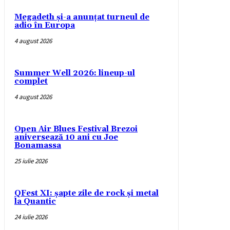
Megadeth și-a anunțat turneul de
adio în Europa
4 august 2026
Summer Well 2026: lineup-ul
complet
4 august 2026
Open Air Blues Festival Brezoi
aniversează 10 ani cu Joe
Bonamassa
25 iulie 2026
QFest XI: șapte zile de rock și metal
la Quantic
24 iulie 2026