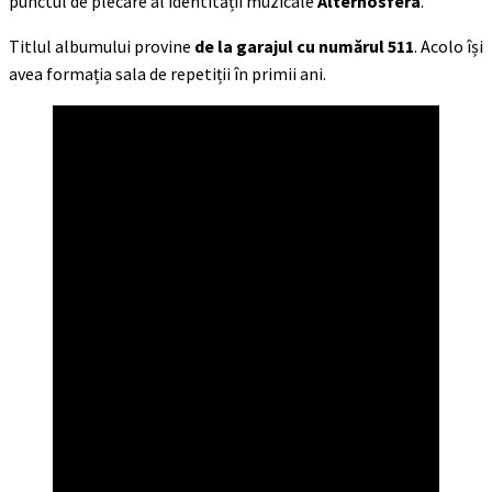
punctul de plecare al identității muzicale
Alternosfera
.
Titlul albumului provine
de la garajul cu numărul 511
. Acolo își
avea formația sala de repetiții în primii ani.