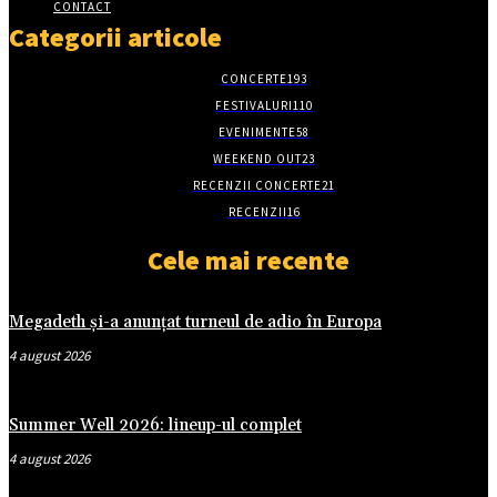
CONTACT
Categorii articole
CONCERTE
193
FESTIVALURI
110
EVENIMENTE
58
WEEKEND OUT
23
RECENZII CONCERTE
21
RECENZII
16
Cele mai recente
Megadeth și-a anunțat turneul de adio în Europa
4 august 2026
Summer Well 2026: lineup-ul complet
4 august 2026