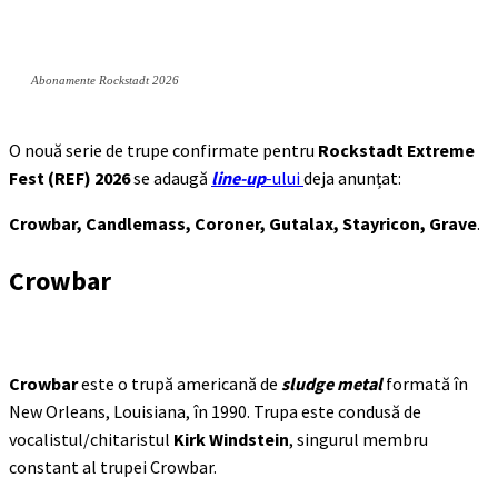
Abonamente Rockstadt 2026
O nouă serie de trupe confirmate pentru
Rockstadt Extreme
Fest (REF) 2026
se adaugă
line-up
-ului
deja anunțat:
Crowbar, Candlemass, Coroner, Gutalax, Stayricon, Grave
.
Crowbar
Crowbar
este o trupă americană de
sludge metal
formată în
New Orleans, Louisiana, în 1990. Trupa este condusă de
vocalistul/chitaristul
Kirk Windstein
, singurul membru
constant al trupei Crowbar.