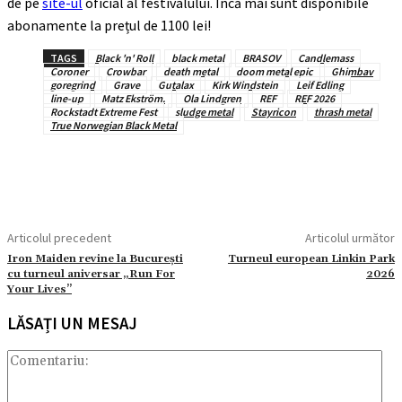
de pe
site-ul
oficial al festivalului. Încă mai sunt disponibile
abonamente la prețul de 1100 lei!
TAGS
Black 'n' Roll
black metal
BRASOV
Candlemass
Coroner
Crowbar
death metal
doom metal epic
Ghimbav
goregrind
Grave
Gutalax
Kirk Windstein
Leif Edling
line-up
Matz Ekström.
Ola Lindgren
REF
REF 2026
Rockstadt Extreme Fest
sludge metal
Stayricon
thrash metal
True Norwegian Black Metal
Articolul precedent
Articolul următor
Iron Maiden revine la București
Turneul european Linkin Park
cu turneul aniversar „Run For
2026
Your Lives”
LĂSAȚI UN MESAJ
Com