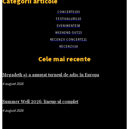
Categorii articole
CONCERTE
193
FESTIVALURI
110
EVENIMENTE
58
WEEKEND OUT
23
RECENZII CONCERTE
21
RECENZII
16
Cele mai recente
Megadeth și-a anunțat turneul de adio în Europa
4 august 2026
Summer Well 2026: lineup-ul complet
4 august 2026