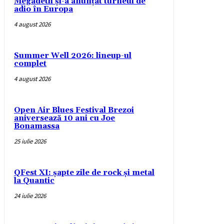
Megadeth și-a anunțat turneul de
adio în Europa
4 august 2026
Summer Well 2026: lineup-ul
complet
4 august 2026
Open Air Blues Festival Brezoi
aniversează 10 ani cu Joe
Bonamassa
25 iulie 2026
QFest XI: șapte zile de rock și metal
la Quantic
24 iulie 2026