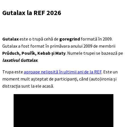
Gutalax
la REF 2026
Gutalax
este o trupă cehă de
goregrind
formată în 2009.
Gutalax a fost format în primăvara anului 2009 de membrii
Průduch, Pouřík, Kebab și Maty
. Numele trupei se bazează pe
laxativul Guttalax
.
Trupa este
aproape nelipsită în ultimii ani de la REF
. Este un
moment mult așteptat de participanți, când (auto)ironia și
distracția sunt la ele acasă.