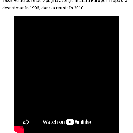
1985. Au atras relativ puțină atenție în afara Europei. Trupa s-a
destrămat în 1996, dar s-a reunit în 2010.