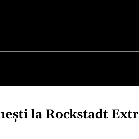
TEATRU
VERNISAJ
WEEKEND OUT
FILM
ești la Rockstadt Ext