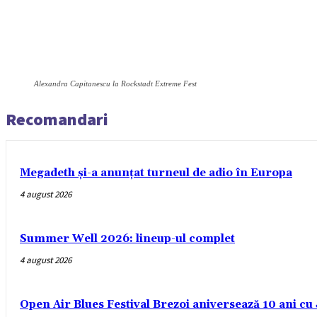
Alexandra Capitanescu la Rockstadt Extreme Fest
Recomandari
Megadeth și-a anunțat turneul de adio în Europa
4 august 2026
Summer Well 2026: lineup-ul complet
4 august 2026
Open Air Blues Festival Brezoi aniversează 10 ani c