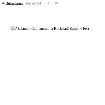
By
Adina Iliescu
6 iunie 2026
0
74