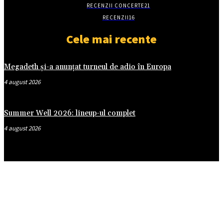
RECENZII CONCERTE
21
RECENZII
16
Cele mai recente
Megadeth și-a anunțat turneul de adio în Europa
4 august 2026
Summer Well 2026: lineup-ul complet
4 august 2026