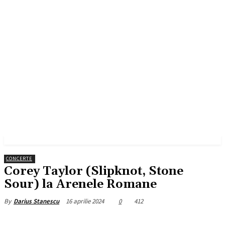
CONCERTE
Corey Taylor (Slipknot, Stone
Sour) la Arenele Romane
16 aprilie 2024
0
412
By
Darius Stanescu