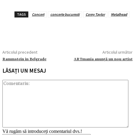
TAGS
Concert
concerte bucuresti
Corey Taylor
Metalhead
Articolul precedent
Articolul următor
Rammstein in Belgrade
ARTmania anunță un nou artist
LĂSAȚI UN MESAJ
Com
Vă rugăm să introduceți comentariul dvs.!