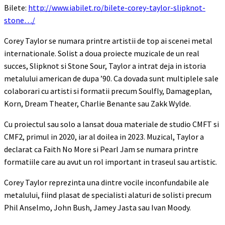
Bilete:
http://www.iabilet.ro/bilete-corey-taylor-slipknot-
stone…/
Corey Taylor se numara printre artistii de top ai scenei metal
internationale. Solist a doua proiecte muzicale de un real
succes, Slipknot si Stone Sour, Taylor a intrat deja in istoria
metalului american de dupa ’90. Ca dovada sunt multiplele sale
colaborari cu artisti si formatii precum Soulfly, Damageplan,
Korn, Dream Theater, Charlie Benante sau Zakk Wylde.
Cu proiectul sau solo a lansat doua materiale de studio CMFT si
CMF2, primul in 2020, iar al doilea in 2023. Muzical, Taylor a
declarat ca Faith No More si Pearl Jam se numara printre
formatiile care au avut un rol important in traseul sau artistic.
Corey Taylor reprezinta una dintre vocile inconfundabile ale
metalului, fiind plasat de specialisti alaturi de solisti precum
Phil Anselmo, John Bush, Jamey Jasta sau Ivan Moody.