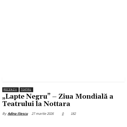
RECENZII
TEATRU
„Lapte Negru” – Ziua Mondială a
Teatrului la Nottara
27 martie 2026
0
182
By
Adina Iliescu