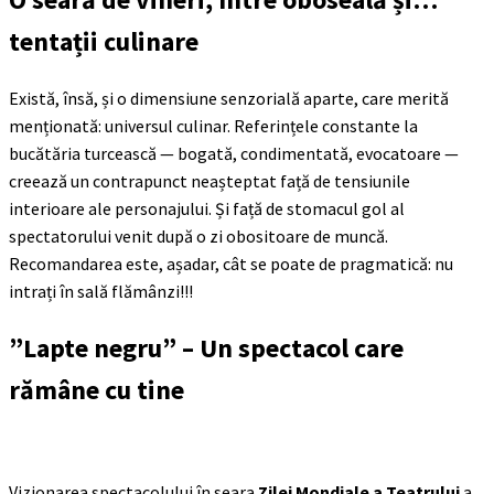
tentații culinare
Există, însă, și o dimensiune senzorială aparte, care merită
menționată: universul culinar. Referințele constante la
bucătăria turcească — bogată, condimentată, evocatoare —
creează un contrapunct neașteptat față de tensiunile
interioare ale personajului. Și față de stomacul gol al
spectatorului venit după o zi obositoare de muncă.
Recomandarea este, așadar, cât se poate de pragmatică: nu
intrați în sală flămânzi!!!
”Lapte negru” – Un spectacol care
rămâne cu tine
Vizionarea spectacolului în seara
Zilei Mondiale a Teatrului
a