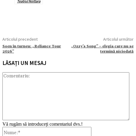
Teatrul Nottara
Articolul precedent
Articolul următor
Soen în turneu: „Reliance Tour
„Ozzy’s Song” – elegia care nu se
2026”
termină niciodată
LĂSAȚI UN MESAJ
Com
Vă rugăm să introduceți comentariul dvs.!
Nume:*