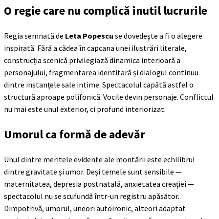
O regie care nu complică inutil lucrurile
Regia semnată de
Leta Popescu
se dovedește a fi o alegere
inspirată. Fără a cădea în capcana unei ilustrări literale,
construcția scenică privilegiază dinamica interioară a
personajului, fragmentarea identitară și dialogul continuu
dintre instanțele sale intime. Spectacolul capătă astfel o
structură aproape polifonică. Vocile devin personaje. Conflictul
nu mai este unul exterior, ci profund interiorizat.
Umorul ca formă de adevăr
Unul dintre meritele evidente ale montării este echilibrul
dintre gravitate și umor. Deși temele sunt sensibile —
maternitatea, depresia postnatală, anxietatea creației —
spectacolul nu se scufundă într-un registru apăsător.
Dimpotrivă, umorul, uneori autoironic, alteori adaptat