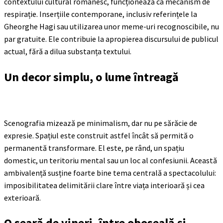
contextului cultural românesc, funcționează ca mecanism de
respirație. Inserțiile contemporane, inclusiv referințele la
Gheorghe Hagi sau utilizarea unor meme-uri recognoscibile, nu
par gratuite. Ele contribuie la apropierea discursului de publicul
actual, fără a dilua substanța textului.
Un decor simplu, o lume întreagă
Scenografia mizează pe minimalism, dar nu pe sărăcie de
expresie. Spațiul este construit astfel încât să permită o
permanentă transformare. El este, pe rând, un spațiu
domestic, un teritoriu mental sau un loc al confesiunii. Această
ambivalență susține foarte bine tema centrală a spectacolului:
imposibilitatea delimitării clare între viața interioară și cea
exterioară.
O seară de vineri, între oboseală și…