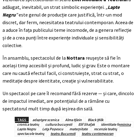
adăugat, inevitabil, un strat simbolic experienței.
„
Lapte
Negru
”
este genul de producție care justifică, într-un mod
discret, dar ferm, necesitatea teatrului contemporan. Aceea de
a aduce în fața publicului teme incomode, de a genera reflecție
și de a crea punți între experiențe individuale și sensibilități
colective.
În ansamblu, spectacolul de la
Nottara
reușește să fie în
același timp accesibil și profund, ludic și grav. Este o montare
care nu caută efectul facil, ci construiește, strat cu strat, o
meditație despre identitate, creație și vulnerabilitate.
Un spectacol pe care îl recomand fără rezerve — și care, dincolo
de impactul imediat, are potențialul de a rămâne cu
spectatorul mult timp după ieșirea din sală.
TAGS
adaptare scenica
Alma Klein
Black Milk
cronica teatru
cultura bucuresti
Elif Shafak
identitate feminina
Lapte Negru
Leta Popescu
maternitate
recenzie teatru
spectacole teatru
teatru Bucuresti
teatru contemporan