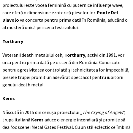
proiectului este vocea feminină cu puternice influențe wave,
care oferă o dimensiune ezoterică pieselor lor.
Ponte Del
Diavolo
va concerta pentru prima dată în România, aducând o
atmosferă unică pe scena festivalului.
Tortharry
Veteranii death metalului ceh,
Tortharry
, activi din 1991, vor
urca pentru prima dată pe o scenă din România. Cunoscute
pentru agresivitatea controlată și tehnicitatea lor impecabilă,
piesele trupei promit un adevărat spectacol pentru iubitorii
genului death metal.
Keres
Născută în 2015 din cenușa proiectului „
The Crying of Angels
”,
trupa italiană
Keres
aduce o energie incendiară și promite să
dea foc scenei Metal Gates Festival. Cu un stil eclectic ce îmbină