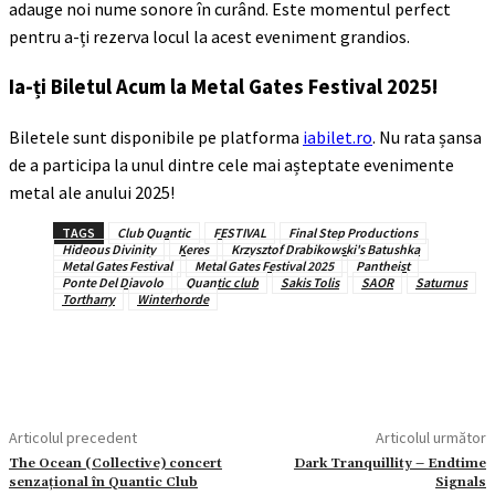
adauge noi nume sonore în curând. Este momentul perfect
pentru a-ți rezerva locul la acest eveniment grandios.
Ia-ți Biletul Acum la Metal Gates Festival 2025!
Biletele sunt disponibile pe platforma
iabilet.ro
. Nu rata șansa
de a participa la unul dintre cele mai așteptate evenimente
metal ale anului 2025!
TAGS
Club Quantic
FESTIVAL
Final Step Productions
Hideous Divinity
Keres
Krzysztof Drabikowski's Batushka
Metal Gates Festival
Metal Gates Festival 2025
Pantheist
Ponte Del Diavolo
Quantic club
Sakis Tolis
SAOR
Saturnus
Tortharry
Winterhorde
Articolul precedent
Articolul următor
The Ocean (Collective) concert
Dark Tranquillity – Endtime
senzațional în Quantic Club
Signals