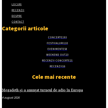
LOCURI
RECENZII
DESPRE
CONTACT
Categorii articole
CONCERTE
193
FESTIVALURI
110
EVENIMENTE
58
WEEKEND OUT
23
RECENZII CONCERTE
21
RECENZII
16
Cele mai recente
Megadeth și-a anunțat turneul de adio în Europa
4 august 2026