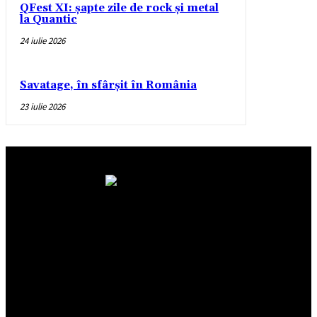
QFest XI: șapte zile de rock și metal
la Quantic
24 iulie 2026
Savatage, în sfârșit în România
23 iulie 2026