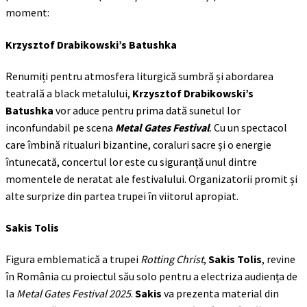
moment:
Krzysztof Drabikowski’s Batushka
Renumiți pentru atmosfera liturgică sumbră și abordarea
teatrală a black metalului,
Krzysztof Drabikowski’s
Batushka
vor aduce pentru prima dată sunetul lor
inconfundabil pe scena
Metal Gates Festival
. Cu un spectacol
care îmbină ritualuri bizantine, coraluri sacre și o energie
întunecată, concertul lor este cu siguranță unul dintre
momentele de neratat ale festivalului. Organizatorii promit și
alte surprize din partea trupei în viitorul apropiat.
Sakis Tolis
Figura emblematică a trupei
Rotting Christ
,
Sakis Tolis
, revine
în România cu proiectul său solo pentru a electriza audiența de
la
Metal Gates Festival 2025
.
Sakis
va prezenta material din