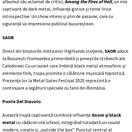
albumul său aclamat de critici,
Among the Fires of Hell
, un mix
captivant de dark metal, influențe gotice și teme lirice
introspective. Un show intens și plin de pasiune, care cu
siguranță va impresiona publicul bucureștean.
SAOR
Direct din ținuturile misticelor Highlands scoțiene,
SAOR
aduce
la București frumusețea primordială și poveștile străvechi ale
Caledoniei. Cu un sunet care îmbină black metal atmosferic și
elemente folk, trupa promite o călătorie muzicală hipnotică.
Prezența lor la Metal Gates Festival 2025 reprezintă o
continuare a legăturii speciale cu fanii din România.
Ponte Del Diavolo
Această trupă captivantă combină influențe
doom și black
metal
cu rădăcini old school, integrând totodată un sound
modern, creativ și „outside the box”. Punctul central al