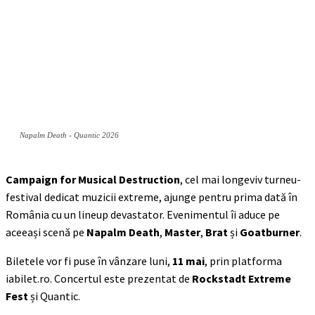
Napalm Death - Quantic 2026
Campaign for Musical Destruction
, cel mai longeviv turneu-
festival dedicat muzicii extreme, ajunge pentru prima dată în
România cu un lineup devastator. Evenimentul îi aduce pe
aceeași scenă pe
Napalm Death
,
Master
,
Brat
și
Goatburner
.
Biletele vor fi puse în vânzare luni,
11 mai
, prin platforma
iabilet.ro. Concertul este prezentat de
Rockstadt Extreme
Fest
și Quantic.