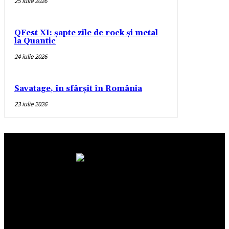
25 iulie 2026
QFest XI: șapte zile de rock și metal
la Quantic
24 iulie 2026
Savatage, în sfârșit în România
23 iulie 2026