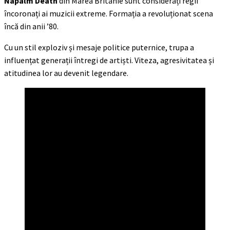
Napalm Death
din Marea Britanie sunt considerați regii
încoronați ai muzicii extreme. Formația a revoluționat scena
încă din anii ’80.
Cu un stil exploziv și mesaje politice puternice, trupa a
influențat generații întregi de artiști. Viteza, agresivitatea și
atitudinea lor au devenit legendare.