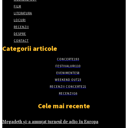
FILM
LITERATURA
LOCURI
RECENZII
DESPRE
CONTACT
Categorii articole
CONCERTE
193
FESTIVALURI
110
EVENIMENTE
58
WEEKEND OUT
23
RECENZII CONCERTE
21
RECENZII
16
Cele mai recente
Megadeth și-a anunțat turneul de adio în Europa