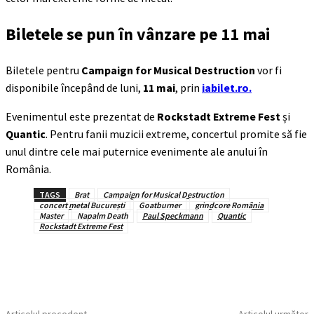
Biletele se pun în vânzare pe 11 mai
Biletele pentru
Campaign for Musical Destruction
vor fi
disponibile începând de luni,
11 mai
, prin
iabilet.ro.
Evenimentul este prezentat de
Rockstadt Extreme Fest
și
Quantic
. Pentru fanii muzicii extreme, concertul promite să fie
unul dintre cele mai puternice evenimente ale anului în
România.
TAGS
Brat
Campaign for Musical Destruction
concert metal București
Goatburner
grindcore România
Master
Napalm Death
Paul Speckmann
Quantic
Rockstadt Extreme Fest