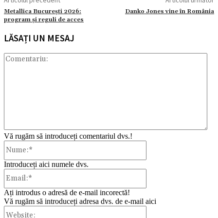
Articolul precedent
Articolul următor
Metallica București 2026:
Danko Jones vine în România
program și reguli de acces
LĂSAȚI UN MESAJ
Com
Vă rugăm să introduceți comentariul dvs.!
Nume:*
Introduceți aici numele dvs.
Email:*
Ați introdus o adresă de e-mail incorectă!
Vă rugăm să introduceți adresa dvs. de e-mail aici
Website: