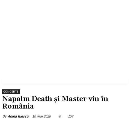
CONCERTE
Napalm Death și Master vin în
România
10 mai 2026
0
157
By
Adina Iliescu