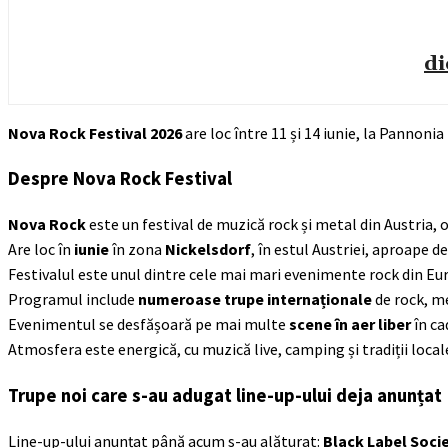
di
Nova Rock Festival 2026
are loc între 11 și 14 iunie, la Pannonia 
Despre Nova Rock Festival
Nova Rock
este un festival de muzică rock și metal din Austria,
Are loc în
iunie
în zona
Nickelsdorf
, în estul Austriei, aproape de
Festivalul este unul dintre cele mai mari evenimente rock din Eur
Programul include
numeroase trupe internaționale
de rock, me
Evenimentul se desfășoară pe mai multe
scene în aer liber
în ca
Atmosfera este energică, cu muzică live, camping și tradiții locale
Trupe noi care s-au adugat line-up-ului deja anunțat
Line-up-ului anunțat până acum s-au alăturat:
Black Label Soci