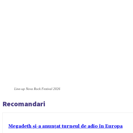
Line-up Nova Rock Festival 2026
Recomandari
Megadeth și-a anunțat turneul de adio în Europa