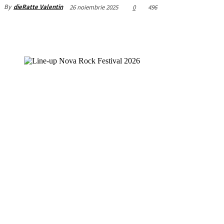
By
dieRatte Valentin
26 noiembrie 2025
0
496