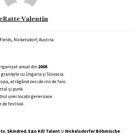
eRatte Valentin
Fields, Nickelsdorf, Austria.
 organizat anual din
2005
.
 granițele cu Ungaria și Slovacia.
opa, atrăgând zeci de mii de fani.
tal și punk.
drul unei locații generoase.
 de festival.
ety
,
Skindred
,
Ego Kill Talent
și
Nickelsdorfer Böhmische
.