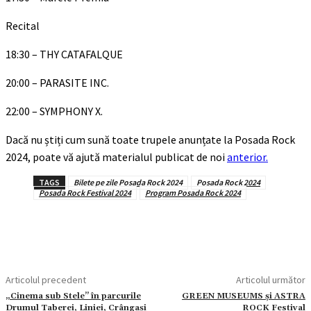
Recital
18:30 – THY CATAFALQUE
20:00 – PARASITE INC.
22:00 – SYMPHONY X.
Dacă nu știți cum sună toate trupele anunțate la Posada Rock
2024, poate vă ajută materialul publicat de noi
anterior.
TAGS
Bilete pe zile Posada Rock 2024
Posada Rock 2024
Posada Rock Festival 2024
Program Posada Rock 2024
Articolul precedent
Articolul următor
„Cinema sub Stele” în parcurile
GREEN MUSEUMS și ASTRA
Drumul Taberei, Liniei, Crângași
ROCK Festival