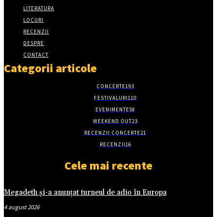
LITERATURA
LOCURI
RECENZII
DESPRE
CONTACT
Categorii articole
CONCERTE
193
FESTIVALURI
110
EVENIMENTE
58
WEEKEND OUT
23
RECENZII CONCERTE
21
RECENZII
16
Cele mai recente
Megadeth și-a anunțat turneul de adio în Europa
4 august 2026