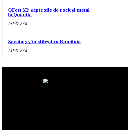
QFest XI: șapte zile de rock și metal
la Quantic
24 iulie 2026
Savatage, în sfârșit în România
23 iulie 2026