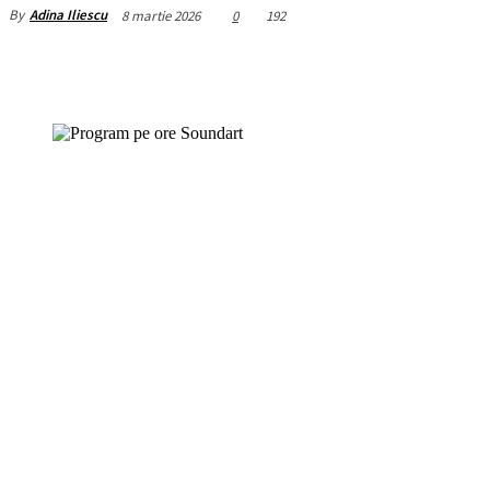
By
Adina Iliescu
8 martie 2026
0
192