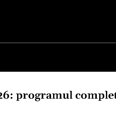
TEATRU
VERNISAJ
WEEKEND OUT
FILM
26: programul comple