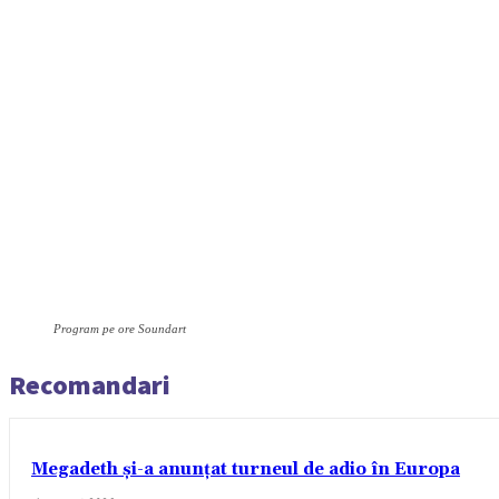
Program pe ore Soundart
Recomandari
Megadeth și-a anunțat turneul de adio în Europa