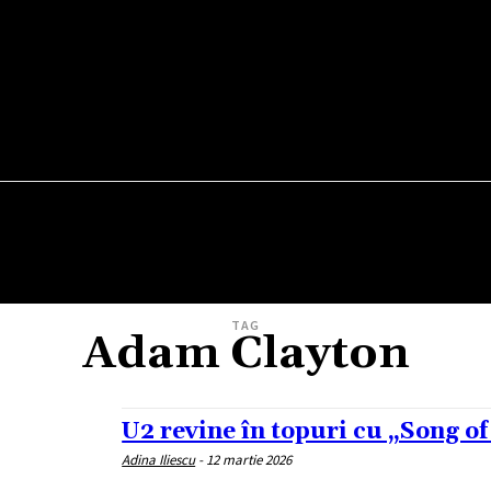
TEATRU
VERNISAJ
WEEKEND OUT
FILM
TAG
Adam Clayton
U2 revine în topuri cu „Song of
Adina Iliescu
-
12 martie 2026