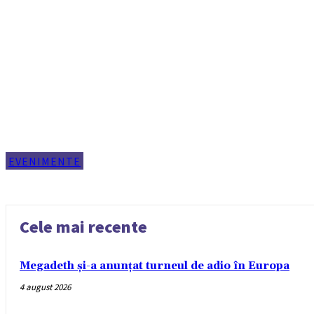
EVENIMENTE
Cele mai recente
Megadeth și-a anunțat turneul de adio în Europa
4 august 2026