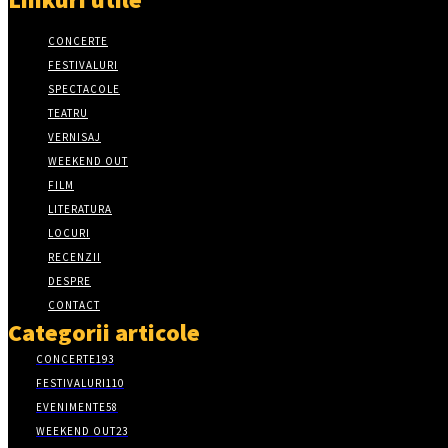
CONCERTE
FESTIVALURI
SPECTACOLE
TEATRU
VERNISAJ
WEEKEND OUT
FILM
LITERATURA
LOCURI
RECENZII
DESPRE
CONTACT
Categorii articole
CONCERTE
193
FESTIVALURI
110
EVENIMENTE
58
WEEKEND OUT
23