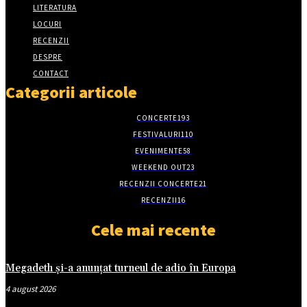
LITERATURA
LOCURI
RECENZII
DESPRE
CONTACT
Categorii articole
CONCERTE
193
FESTIVALURI
110
EVENIMENTE
58
WEEKEND OUT
23
RECENZII CONCERTE
21
RECENZII
16
Cele mai recente
Megadeth și-a anunțat turneul de adio în Europa
4 august 2026