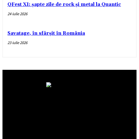
QFest XI: șapte zile de rock și metal la Quantic
24 iulie 2026
Savatage, în sfârșit în România
23 iulie 2026