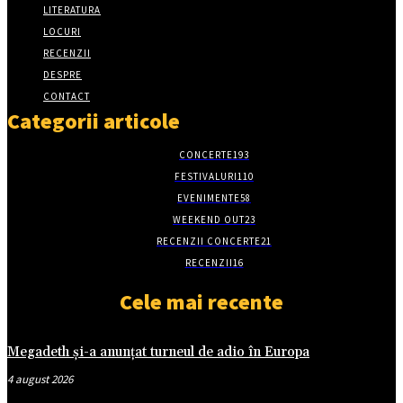
LITERATURA
LOCURI
RECENZII
DESPRE
CONTACT
Categorii articole
CONCERTE
193
FESTIVALURI
110
EVENIMENTE
58
WEEKEND OUT
23
RECENZII CONCERTE
21
RECENZII
16
Cele mai recente
Megadeth și-a anunțat turneul de adio în Europa
4 august 2026