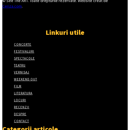
© See The ART. Toate drepturile rezervate. Website creat de
Ceriza.com
.
Linkuri utile
CONCERTE
FESTIVALURI
SPECTACOLE
TEATRU
VERNISAJ
WEEKEND OUT
FILM
LITERATURA
LOCURI
RECENZII
DESPRE
CONTACT
Categorii articole