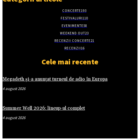
CONCERTE
193
FESTIVALURI
110
EVENIMENTE
58
WEEKEND OUT
23
RECENZII CONCERTE
21
RECENZII
16
Cele mai recente
Megadeth și-a anunțat turneul de adio în Europa
4 august 2026
Summer Well 2026: lineup-ul complet
4 august 2026