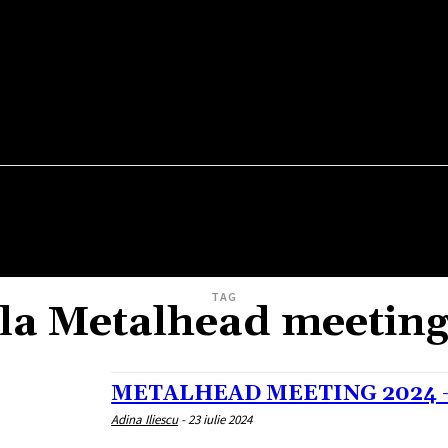
TEATRU
VERNISAJ
WEEKEND OUT
FILM
TAG
la Metalhead meetin
METALHEAD MEETING 2024 – 
Adina Iliescu
-
23 iulie 2024