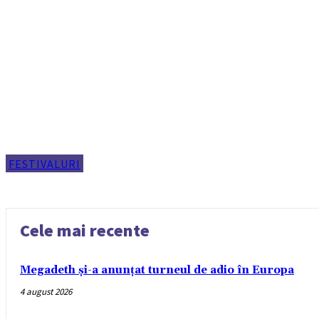
FESTIVALURI
Cele mai recente
Megadeth și-a anunțat turneul de adio în Europa
4 august 2026