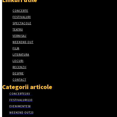
CONCERTE
FESTIVALURI
SPECTACOLE
TEATRU
VERNISAJ
WEEKEND OUT
FILM
LITERATURA
LOCURI
RECENZII
DESPRE
CONTACT
Categorii articole
CONCERTE
193
FESTIVALURI
110
EVENIMENTE
58
WEEKEND OUT
23