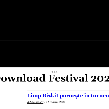
TEATRU
VERNISAJ
WEEKEND OUT
FILM
TAG
ownload Festival 20
Limp Bizkit pornește în turneu
Adina Iliescu
-
11 martie 2026