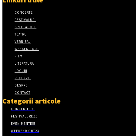
CONCERTE
FESTIVALURI
SPECTACOLE
TEATRU
VERNISAJ
WEEKEND OUT
FILM
LITERATURA
LOCURI
RECENZII
DESPRE
CONTACT
Categorii articole
CONCERTE
193
FESTIVALURI
110
EVENIMENTE
58
WEEKEND OUT
23