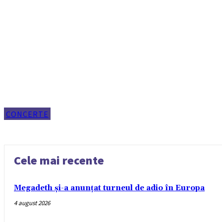
CONCERTE
Cele mai recente
Megadeth și-a anunțat turneul de adio în Europa
4 august 2026