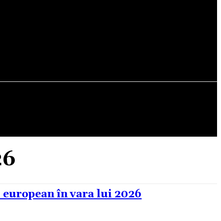
LITERATURA
LOCURI
RECENZII
DESPRE
26
 european în vara lui 2026