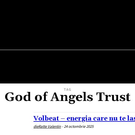
TEATRU
VERNISAJ
WEEKEND OUT
FILM
TAG
God of Angels Trust
Volbeat – energia care nu te las
dieRatte Valentin
-
24 octombrie 2025