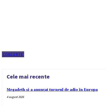
CONCERTE
Cele mai recente
Megadeth și-a anunțat turneul de adio în Europa
4 august 2026