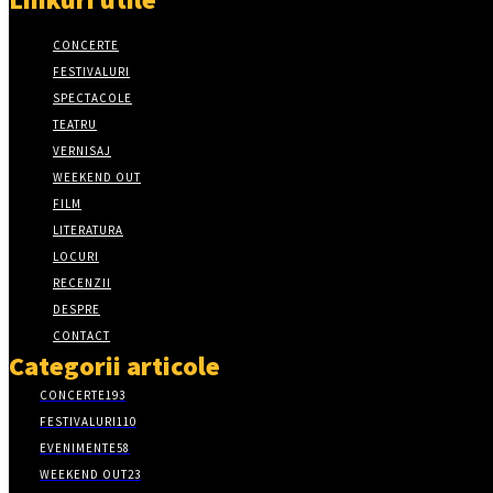
CONCERTE
FESTIVALURI
SPECTACOLE
TEATRU
VERNISAJ
WEEKEND OUT
FILM
LITERATURA
LOCURI
RECENZII
DESPRE
CONTACT
Categorii articole
CONCERTE
193
FESTIVALURI
110
EVENIMENTE
58
WEEKEND OUT
23