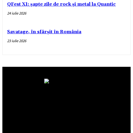
QFest XI: șapte zile de rock și metal la Quantic
24 iulie 2026
Savatage, în sfârșit în România
23 iulie 2026