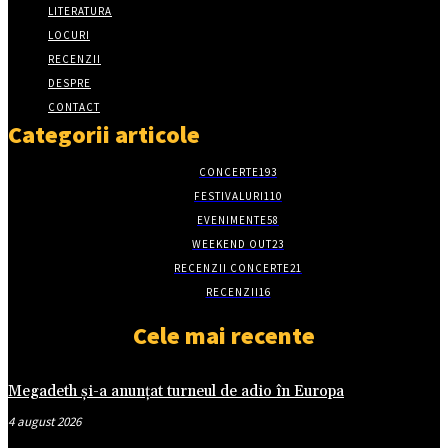
LITERATURA
LOCURI
RECENZII
DESPRE
CONTACT
Categorii articole
CONCERTE
193
FESTIVALURI
110
EVENIMENTE
58
WEEKEND OUT
23
RECENZII CONCERTE
21
RECENZII
16
Cele mai recente
Megadeth și-a anunțat turneul de adio în Europa
4 august 2026