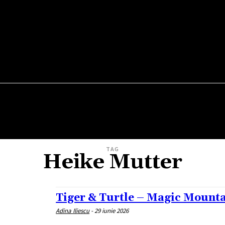
TEATRU
VERNISAJ
WEEKEND OUT
FILM
TAG
Heike Mutter
Tiger & Turtle – Magic Mount
Adina Iliescu
-
29 iunie 2026