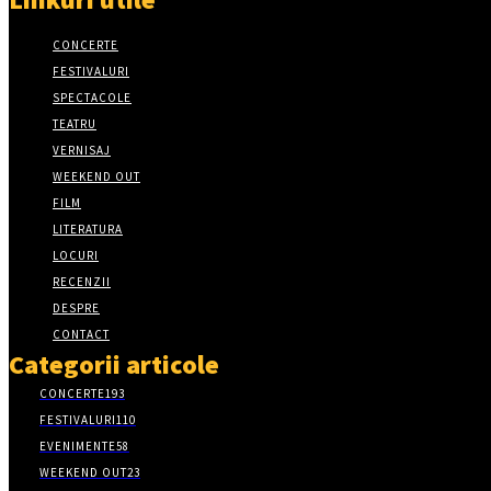
CONCERTE
FESTIVALURI
SPECTACOLE
TEATRU
VERNISAJ
WEEKEND OUT
FILM
LITERATURA
LOCURI
RECENZII
DESPRE
CONTACT
Categorii articole
CONCERTE
193
FESTIVALURI
110
EVENIMENTE
58
WEEKEND OUT
23