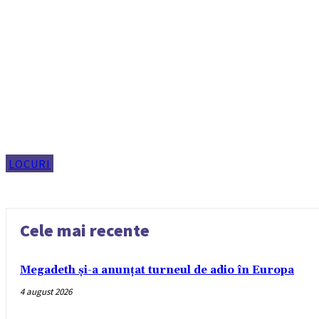
LOCURI
Cele mai recente
Megadeth și-a anunțat turneul de adio în Europa
4 august 2026