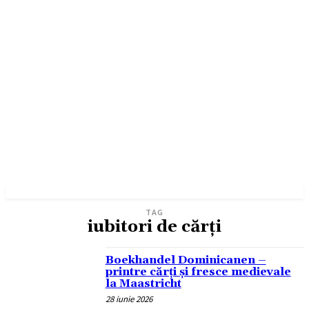
TAG
iubitori de cărți
Boekhandel Dominicanen –
printre cărți și fresce medievale
la Maastricht
28 iunie 2026