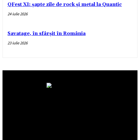
QFest XI: șapte zile de rock și metal la Quantic
24 iulie 2026
Savatage, în sfârșit în România
23 iulie 2026