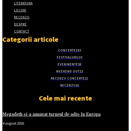
LITERATURA
LOCURI
RECENZII
DESPRE
CONTACT
Categorii articole
CONCERTE
193
FESTIVALURI
110
EVENIMENTE
58
WEEKEND OUT
23
RECENZII CONCERTE
21
RECENZII
16
Cele mai recente
Megadeth și-a anunțat turneul de adio în Europa
4 august 2026