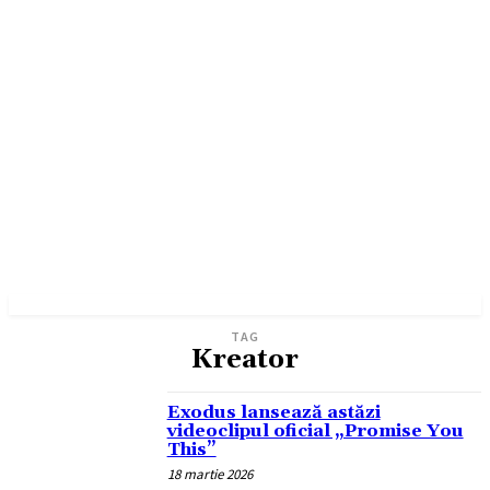
TAG
Kreator
Exodus lansează astăzi
videoclipul oficial „Promise You
This”
18 martie 2026