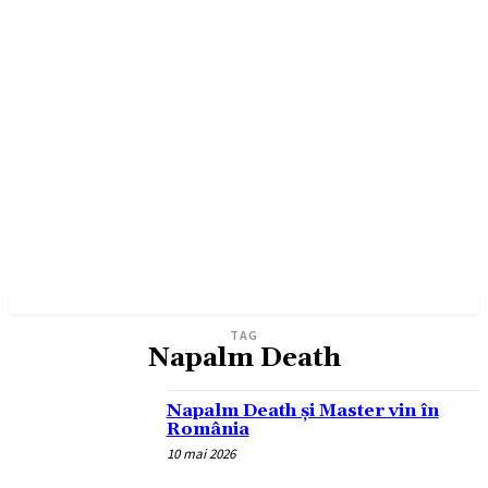
TAG
Napalm Death
Napalm Death și Master vin în
România
10 mai 2026