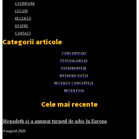
LITERATURA
LOCURI
RECENZII
DESPRE
CONTACT
Categorii articole
CONCERTE
193
FESTIVALURI
110
EVENIMENTE
58
WEEKEND OUT
23
RECENZII CONCERTE
21
RECENZII
16
Cele mai recente
Megadeth și-a anunțat turneul de adio în Europa
4 august 2026