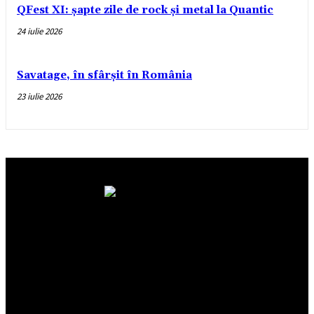
QFest XI: șapte zile de rock și metal la Quantic
24 iulie 2026
Savatage, în sfârșit în România
23 iulie 2026