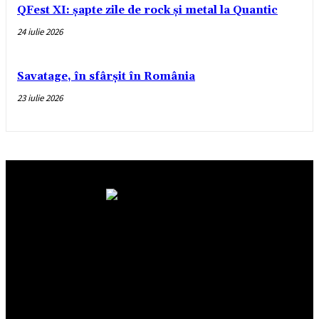
QFest XI: șapte zile de rock și metal la Quantic
24 iulie 2026
Savatage, în sfârșit în România
23 iulie 2026