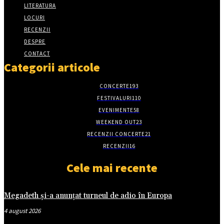
LITERATURA
LOCURI
RECENZII
DESPRE
CONTACT
Categorii articole
CONCERTE
193
FESTIVALURI
110
EVENIMENTE
58
WEEKEND OUT
23
RECENZII CONCERTE
21
RECENZII
16
Cele mai recente
Megadeth și-a anunțat turneul de adio în Europa
4 august 2026