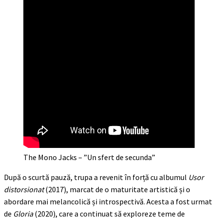
The Mono Jacks – ”Un sfert de secunda”
După o scurtă pauză, trupa a revenit în forță cu albumul
Usor
distorsionat
(2017), marcat de o maturitate artistică și o
abordare mai melancolică și introspectivă. Acesta a fost urmat
de
Gloria
(2020), care a continuat să exploreze teme de