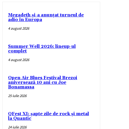
Megadeth și-a anunțat turneul de
adio în Europa
4 august 2026
Summer Well 2026: lineup-ul
complet
4 august 2026
Open Air Blues Festival Brezoi
aniversează 10 ani cu Joe
Bonamassa
25 iulie 2026
QFest XI: șapte zile de rock și metal
la Quantic
24 iulie 2026