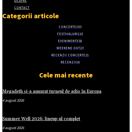
DESPRE
CONTACT
Categorii articole
CONCERTE
193
FESTIVALURI
110
EVENIMENTE
58
WEEKEND OUT
23
RECENZII CONCERTE
21
RECENZII
16
Cele mai recente
Megadeth și-a anunțat turneul de adio în Europa
4 august 2026
Summer Well 2026: lineup-ul complet
4 august 2026