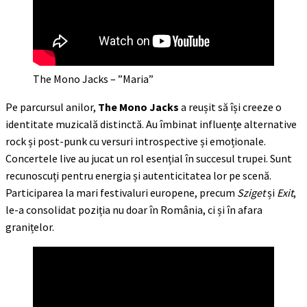
The Mono Jacks – ”Maria”
Pe parcursul anilor,
The Mono Jacks
a reușit să își creeze o
identitate muzicală distinctă. Au îmbinat influențe alternative
rock și post-punk cu versuri introspective și emoționale.
Concertele live au jucat un rol esențial în succesul trupei. Sunt
recunoscuți pentru energia și autenticitatea lor pe scenă.
Participarea la mari festivaluri europene, precum
Sziget
și
Exit
,
le-a consolidat poziția nu doar în România, ci și în afara
granițelor.