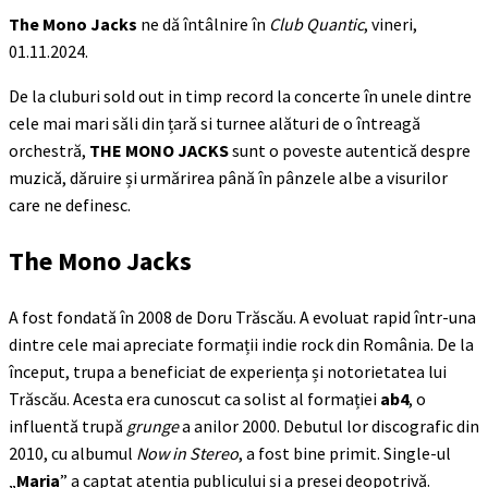
The Mono Jacks
ne dă întâlnire în
Club Quantic
, vineri,
01.11.2024.
De la cluburi sold out in timp record la concerte în unele dintre
cele mai mari săli din țară si turnee alături de o întreagă
orchestră,
THE MONO JACKS
sunt o poveste autentică despre
muzică, dăruire și urmărirea până în pânzele albe a visurilor
care ne definesc.
The Mono Jacks
A fost fondată în 2008 de Doru Trăscău. A evoluat rapid într-una
dintre cele mai apreciate formații indie rock din România. De la
început, trupa a beneficiat de experiența și notorietatea lui
Trăscău. Acesta era cunoscut ca solist al formației
ab4
, o
influentă trupă
grunge
a anilor 2000. Debutul lor discografic din
2010, cu albumul
Now in Stereo
, a fost bine primit. Single-ul
„
Maria
” a captat atenția publicului și a presei deopotrivă.